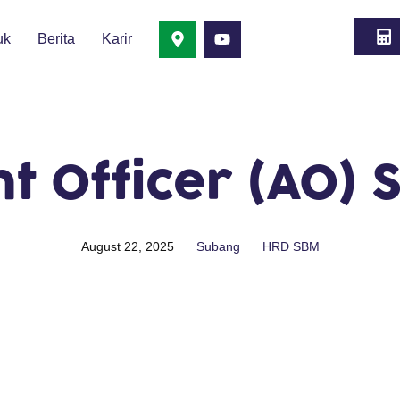
uk
Berita
Karir
t Officer (AO)
August 22, 2025
Subang
HRD SBM