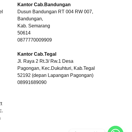
Kantor Cab.Bandungan
el
Dusun Bandungan RT 004 RW 007,
Bandungan,
Kab. Semarang
50614
0877770009909
Kantor Cab.Tegal
Jl. Raya 2 Rt.3/ Rw.1 Desa
Pagongan, Kec.Dukuhturi, Kab.Tegal
52192 (depan Lapangan Pagongan)
08991689090
t
c.
a