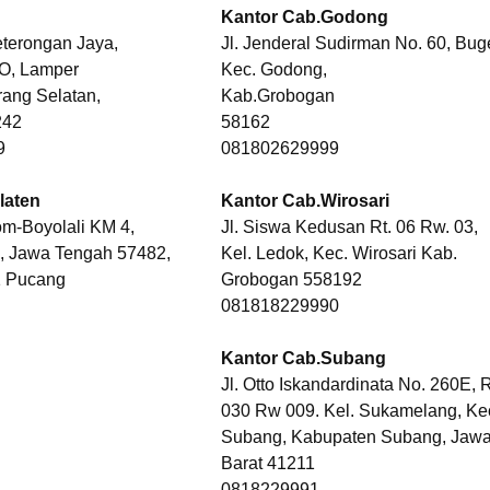
Kantor Cab.Godong
terongan Jaya,
Jl. Jenderal Sudirman No. 60, Bug
-O, Lamper
Kec. Godong,
ang Selatan,
Kab.Grobogan
242
58162
9
081802629999
laten
Kantor Cab.Wirosari
om-Boyolali KM 4,
Jl. Siswa Kedusan Rt. 06 Rw. 03,
n, Jawa Tengah 57482,
Kel. Ledok, Kec. Wirosari Kab.
 Pucang
Grobogan 558192
081818229990
Kantor Cab.Subang
Jl. Otto Iskandardinata No. 260E, R
030 Rw 009. Kel. Sukamelang, Ke
Subang, Kabupaten Subang, Jaw
Barat 41211
0818229991