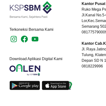
Kantor Pusat
Ruko Mega Pe
Jl.Kanal No.5
Lor,Kec.Semar
Semarang 50
Terkoneksi Bersama Kami
08177579000
Kantor Cab.K
Jl. Raya Jatin
Tulung, Klate
Download Aplikasi Digital Kami
Depan SD N 1
0818229996